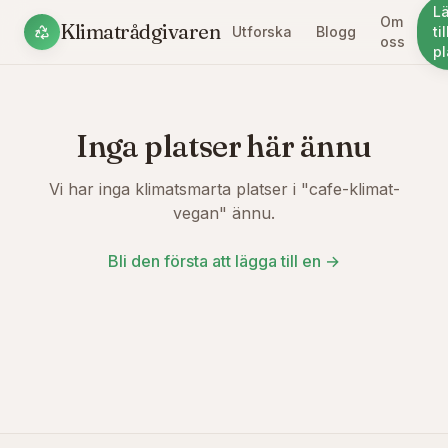
L
Om
Klimatrådgivaren
Utforska
Blogg
til
oss
pl
Inga platser här ännu
Vi har inga klimatsmarta platser i "
cafe-klimat-
vegan
" ännu.
Bli den första att lägga till en →