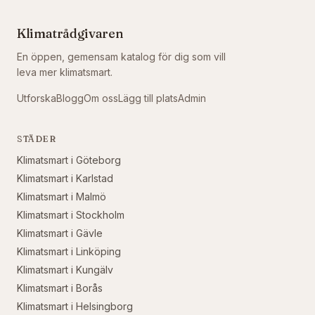
Klimatrådgivaren
En öppen, gemensam katalog för dig som vill
leva mer klimatsmart.
Utforska
Blogg
Om oss
Lägg till plats
Admin
STÄDER
Klimatsmart i
Göteborg
Klimatsmart i
Karlstad
Klimatsmart i
Malmö
Klimatsmart i
Stockholm
Klimatsmart i
Gävle
Klimatsmart i
Linköping
Klimatsmart i
Kungälv
Klimatsmart i
Borås
Klimatsmart i
Helsingborg